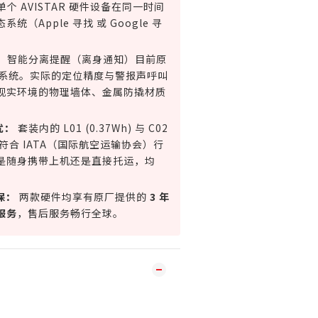
单个 AVISTAR 硬件设备在同一时间
（Apple 寻找 或 Google 寻
。
：
智能分离提醒（离身通知）目前原
操作系统。实际的定位精度与警报声呼叫
现实环境的物理墙体、金属防撬材质
。
忧：
套装内的 L01 (0.37Wh) 与 C02
均严格符合 IATA（国际航空运输协会）行
是随身携带上机还是直接托运，均
保：
两款硬件均享有原厂提供的
3 年
服务
，售后服务畅行全球。