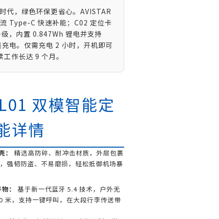
代，绿色环保更省心。AVISTAR
流 Type-C 快速补能；C02 定位卡
，内置 0.847Wh 锂电并支持
无线充电。仅需充电 2 小时，开机即可
续工作长达 9 个月。
R L01 双模智能定
能详情
外壳：
精选高防碎、耐冲击材质，外层包裹
，强韧防盗、不易磨损，轻松抵御机场暴
寻物：
基于新一代蓝牙 5.4 技术，户外无
50 米，支持一键呼叫，在大段行李传送带