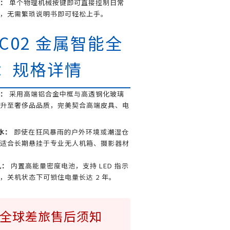
：
单个物理机械按键即可直接控制日常
，无需繁琐说明书即可轻松上手。
R C02 金属智能全
：规格详情
：
采用高端铝合金中框与高透钢化玻璃
升至奢侈品品质，完美契合高端皮具、电
水：
即使在狂风暴雨的户外环境或潮湿仓
适合长期悬挂于专业无人机箱、摄影器材
机：
内置高能量密度电池，支持 LED 指示
，关机状态下可锁住电量长达 2 年。
全球差旅售后须知