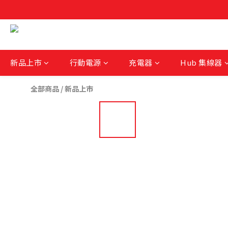
新品上市
行動電源
充電器
Hub 集線器
全部商品
/
新品上市