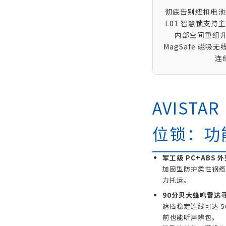
彻底告别纽扣电池时
L01 智慧锁支持主
内部空间重组升级
MagSafe 磁吸
连
AVISTA
位锁：功
军工级 PC+ABS 
加固型防护柔性钢缆
力托运。
90分贝大蜂鸣雷达
遮挡稳定连线可达 
前也能听声辨包。