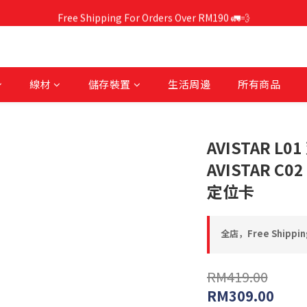
Free Shipping For Orders Over RM190 🚛💨
Free Shipping For Orders Over RM190 🚛💨
CCC-Certified Power Banks Are Now Available❕
Free Shipping For Orders Over RM190 🚛💨
線材
儲存裝置
生活周邊
所有商品
AVISTAR L
AVISTAR 
定位卡
全店，Free Shipping
RM419.00
RM309.00