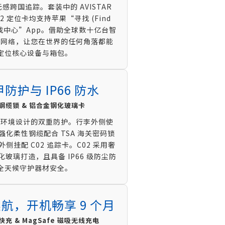
感跨国追踪。套装中的 AVISTAR
02 定位卡均支持苹果“寻找 (Find
找中心”App。借助全球数十亿台智
智网络，让您在世界的任何角落都能
定位核心设备与箱包。
防护与 IP66 防水
码钢缆锁 & 铝合金钢化玻璃卡
输环境设计的双重防护。行李外侧使
01 强化柔性钢缆配合 TSA 海关密码锁
侧挂配 C02 追踪卡。C02 采用奢
玻璃打造，且具备 IP66 级防尘防
全天候守护器材安全。
航，开机畅享 9 个月
速快充 & MagSafe 磁吸无线充电