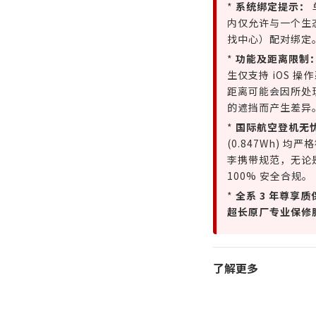
*
系统绑定提示：
内仅允许与一个生态系统
找中心）配对绑定
*
功能及距离限制
生仅支持 iOS 
距离可能会因所处
的遮挡而产生差异
*
国际航空登机无
(0.847Wh) 
李携带规范，无论
100% 安全合规。
*
全系 3 年尊享质
超长原厂专业保修
了解更多