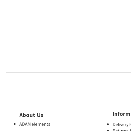
Inform
About Us
ADAM elements
Delivery 
Returns 