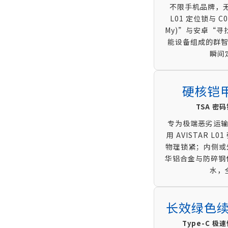
不限手机品牌，无
L01 定位锁与 C
My)”与安卓“寻
能设备组成的群
瞬间
硬核铠甲
TSA 密
专为极端恶劣运
用 AVISTAR L
物理锁紧；内侧或外
华铝合金与防碎钢化
水，
长效绿色续
Type-C 极