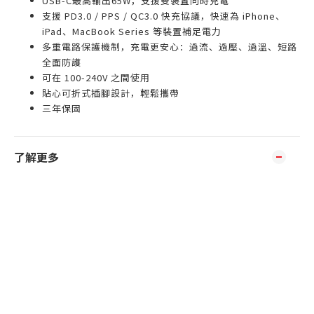
USB-C最高輸出65W，支援雙裝置同時充電
支援 PD3.0 / PPS / QC3.0 快充協議，快速為 iPhone、
iPad、MacBook Series 等裝置補足電力
多重電路保護機制，充電更安心：過流、過壓、過溫、短路
全面防護
可在 100-240V 之間使用
貼心可折式插腳設計，輕鬆攜帶
三年保固
了解更多