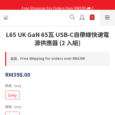
Free Shipping For Orders Over RM190 🚛💨
Free Shipping For Orders Over RM190 🚛💨
L65 UK GaN 65瓦 USB-C自帶線快速電
源供應器 (2 入組)
全店，Free Shipping for orders over RM190!
RM398.00
颜色
: Grey
Grey
颜色
: Grey