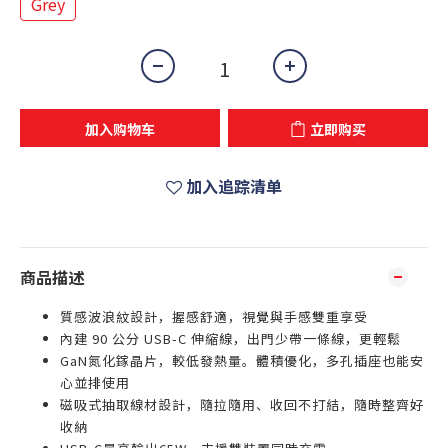
Grey
加入购物车
立即购买
加入追踪清单
商品描述
質感波浪紋設計，握感舒適，視覺與手感雙重享受
內建 90 公分 USB-C 伸縮線，出門少帶一條線，更輕鬆
GaN氮化鎵晶片，較低發熱量。體積優化，多孔插座也能安
心並排使用
磁吸式抽取線材設計，隨拉隨用、收回不打結，隨時整齊好
收納