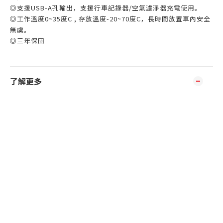
◎支援USB-A孔輸出，支援行車記錄器/空氣濾淨器充電使用。
◎工作溫度0~35度C , 存放溫度-20~70度C，長時間放置車內安全
無虞。
◎三年保固
了解更多