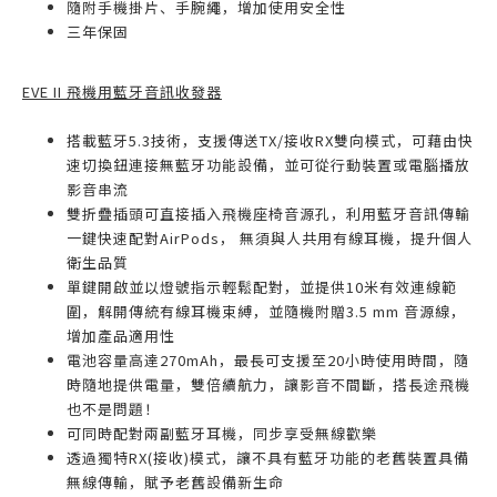
隨附手機掛片、手腕繩，增加使用安全性
三年保固
EVE II 飛機用藍牙音訊收發器
搭載藍牙5.3技術，支援傳送TX/接收RX雙向模式，可藉由快
速切換鈕連接無藍牙功能設備，並可從行動裝置或電腦播放
影音串流
雙折疊插頭可直接插入飛機座椅音源孔，利用藍牙音訊傳輸
一鍵快速配對AirPods， 無須與人共用有線耳機，提升個人
衛生品質
單鍵開啟並以燈號指示輕鬆配對，並提供10米有效連線範
圍，解開傳統有線耳機束縛，並隨機附贈3.5 mm 音源線，
增加產品適用性
電池容量高達270mAh，最長可支援至20小時使用時間，隨
時隨地提供電量，雙倍續航力，讓影音不間斷，搭長途飛機
也不是問題！
可同時配對兩副藍牙耳機，同步享受無線歡樂
透過獨特RX(接收)模式，讓不具有藍牙功能的老舊裝置具備
無線傳輸，賦予老舊設備新生命