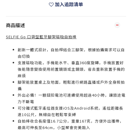
加入追踪清单
商品描述
SELFIE Go 口袋型藍牙腳架磁吸自拍棒
創新一體式設計，自拍桿結合三腳架，根據拍攝需求可以自
由切換
支援磁吸功能，手機能水平、垂直360度旋轉，手機放置好
後能隨意變換使用前置鏡頭或主鏡頭，省去重新放置手機的
麻煩
腳架能放置桌上及地面，輕鬆進行網路直播或戶外全身照拍
攝
外出必備！一顆鈕扣電池可連續使用超過40小時，讓旅途電
力不斷電
可分離式藍牙遙控器支援iOS及Android系統，遙控距離長
達10公尺，無線自在輕鬆零束縛
自拍棒收合長度僅16.7公分，重量167克，方便外出攜帶，
最高可伸長至64cm，小型聚會完美融入