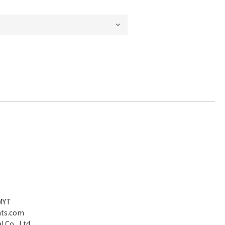
 MYT
nts.com
 Co., Ltd.