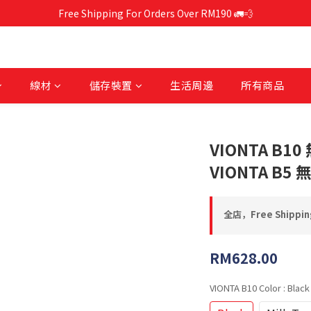
Free Shipping For Orders Over RM190 🚛💨
Free Shipping For Orders Over RM190 🚛💨
CCC-Certified Power Banks Are Now Available❕
Free Shipping For Orders Over RM190 🚛💨
線材
儲存裝置
生活周邊
所有商品
VIONTA B
VIONTA B
全店，Free Shipping
RM628.00
VIONTA B10 Color
: Black