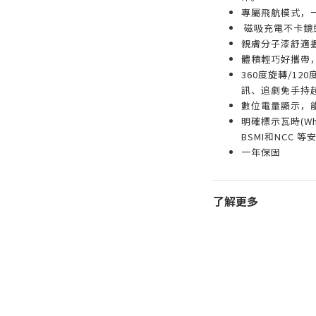
專屬飛航模式，
磁吸充電不卡鏡
親膚分子漆舒適
體積輕巧好攜帶，支
360度旋轉/1
訊、追劇免手持
數位電量顯示，
明確標示瓦時(Wh
BSMI和NCC 
一年保固
了解更多