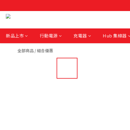
新品上市
行動電源
充電器
Hub 集線器
全部商品
/
組合優惠