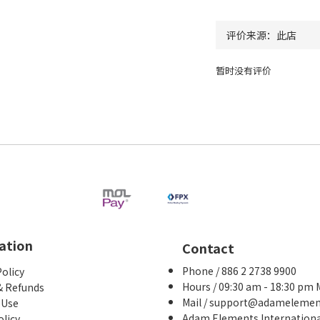
暂时没有评价
ation
Contact
Phone / 886 2 2738 9900
Policy
Hours / 09:30 am - 18:30 pm
& Refunds
Mail / support@adameleme
 Use
Adam Elements International
olicy