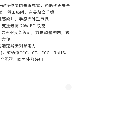
一鍵操作關閉無線充電，節能也更安全
頭，穩固吸附，完美貼合手機
握感設計，手感與外型兼具
援最高 20W PD 快充
20度展開的支架設計，方便調整視角，視
超方便
能清楚辨識剩餘電力
)，並通過CCC、CE、FCC、RoHS、
等安全認證，國內外都好用