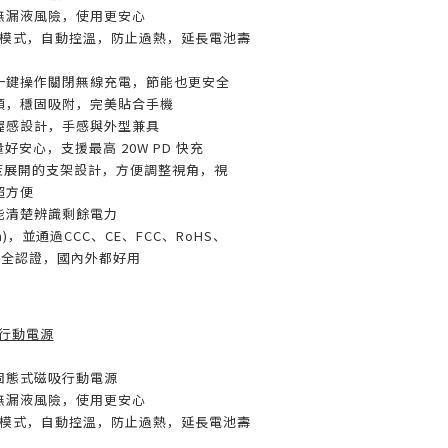
無漏液風險，使用更安心
充電模式，自動控溫，防止過熱，延長電池壽
一鍵操作關閉無線充電，節能也更安全
頭，穩固吸附，完美貼合手機
握感設計，手感與外型兼具
電量好安心，支援最高 20W PD 快充
20度展開的支架設計，方便調整視角，視
超方便
能清楚辨識剩餘電力
)，並通過CCC、CE、FCC、RoHS、
等安全認證，國內外都好用
架款行動電源
固態式磁吸行動電源
無漏液風險，使用更安心
充電模式，自動控溫，防止過熱，延長電池壽