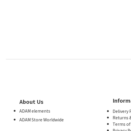
Inform
About Us
ADAM elements
Delivery 
Returns 
ADAM Store Worldwide
Terms of
Privacy P