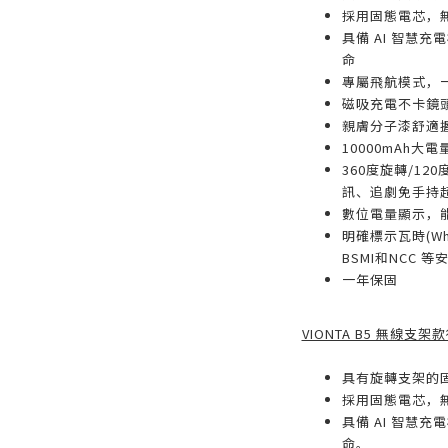
採用固態電芯，
具備 AI 智慧
命
專屬飛航模式，
磁吸充電不卡鏡
親膚分子漆舒適
10000mAh大
360度旋轉/1
訊、追劇免手持
數位電量顯示，
明確標示瓦時(Wh
BSMI和NCC 
一年保固
VIONTA B5 無線支
具有旋轉支架的
採用固態電芯，
具備 AI 智慧
命。